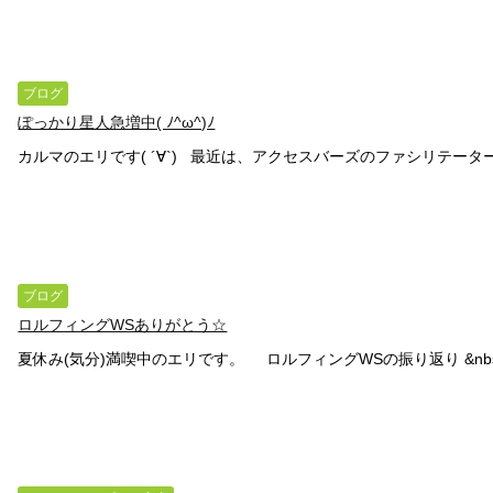
ブログ
ぽっかり星人急増中( ﾉ^ω^)ﾉ
カルマのエリです( ´∀`) 最近は、アクセスバーズのファシリテーター
ブログ
ロルフィングWSありがとう☆
夏休み(気分)満喫中のエリです。 ロルフィングWSの振り返り &nbsp