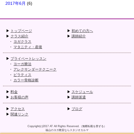
2017年6月
(6)
トップページ
初めての方へ
クラス紹介
講師紹介
ヨガクラス
マタニティ・産後
プライベートレッスン
ヨーガ療法
アレクサンダーテクニーク
ピラティス
カラー骨格診断
料金
スケジュール
お客様の声
講師派遣
アクセス
ブログ
関連リンク
Copyright(c)2017
AT
All Rights Reserved.（無断転載を禁ずる）
福山のヨガ教室ならスタジオカルマ