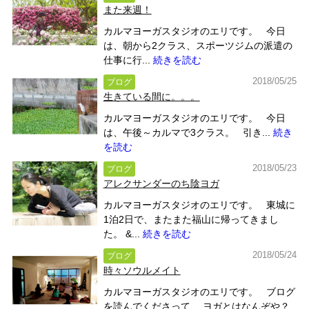
また来週！
カルマヨーガスタジオのエリです。 今日
は、朝から2クラス、スポーツジムの派遣の
仕事に行...
続きを読む
2018/05/25
ブログ
生きている間に。。。
カルマヨーガスタジオのエリです。 今日
は、午後～カルマで3クラス。 引き...
続き
を読む
2018/05/23
ブログ
アレクサンダーのち陰ヨガ
カルマヨーガスタジオのエリです。 東城に
1泊2日で、またまた福山に帰ってきまし
た。 &...
続きを読む
2018/05/24
ブログ
時々ソウルメイト
カルマヨーガスタジオのエリです。 ブログ
を読んでくださって、 ヨガとはなんぞや？