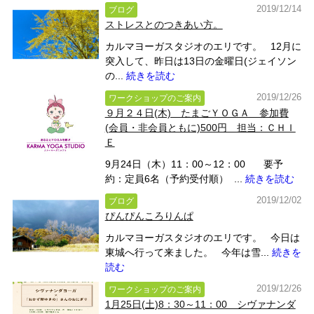
2019/12/14
ブログ
ストレスとのつきあい方。
カルマヨーガスタジオのエリです。 12月に
突入して、昨日は13日の金曜日(ジェイソン
の...
続きを読む
2019/12/26
ワークショップのご案内
９月２４日(木) たまごＹＯＧＡ 参加費
(会員・非会員ともに)500円 担当：ＣＨＩ
Ｅ
9月24日（木）11：00～12：00 要予
約：定員6名（予約受付順） ...
続きを読む
2019/12/02
ブログ
ぴんぴんころりんぱ
カルマヨーガスタジオのエリです。 今日は
東城へ行って来ました。 今年は雪...
続きを
読む
2019/12/26
ワークショップのご案内
1月25日(土)8：30～11：00 シヴァナンダ