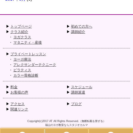
トップページ
初めての方へ
クラス紹介
講師紹介
ヨガクラス
マタニティ・産後
プライベートレッスン
ヨーガ療法
アレクサンダーテクニーク
ピラティス
カラー骨格診断
料金
スケジュール
お客様の声
講師派遣
アクセス
ブログ
関連リンク
Copyright(c)2017
AT
All Rights Reserved.（無断転載を禁ずる）
福山のヨガ教室ならスタジオカルマ