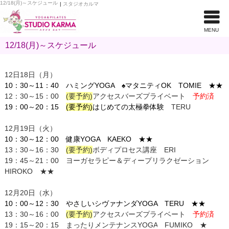
12/18(月)～スケジュール
|
スタジオカルマ
MENU
12/18(月)～スケジュール
12日18日（月）
10：30～11：40 ハミング
YOGA ♠マタニティOK TOMIE ★★
12：30～15：00
(要予約)
アクセス
バーズプライベート
予約済
19：00～20：15
(要予約)
はじめての太極拳体験
TERU
12月19日（火）
10：30～12：00
健康YOGA KAEKO ★★
13：30～16：30
(要予約)
ボディプロセス講座 ERI
19：45～21：00 ヨーガセラピー＆ディープリラクゼーション
HIROKO ★★
12月20日（水）
10：00～12：30 やさしいシヴァナンダYOGA TERU ★★
13：30～16：00
(要予約)
アクセス
バーズプライベート
予約済
19：15～20：15 まったりメンテナンスYOGA
FUMIKO ★