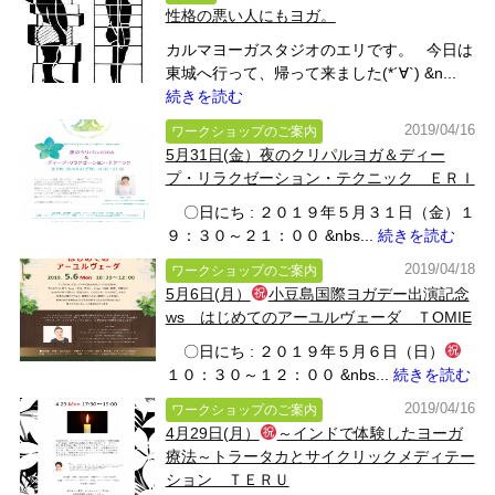
性格の悪い人にもヨガ。
カルマヨーガスタジオのエリです。 今日は
東城へ行って、帰って来ました(*´∀`) &n...
続きを読む
2019/04/16
ワークショップのご案内
5月31日(金）夜のクリパルヨガ＆ディー
プ・リラクゼーション・テクニック ＥＲＩ
〇日にち : ２０１９年５月３１日（金）１
９：３０～２１：００ &nbs...
続きを読む
2019/04/18
ワークショップのご案内
5月6日(月）
小豆島国際ヨガデー出演記念
ws はじめてのアーユルヴェーダ ＴOMIE
〇日にち : ２０１９年５月６日（日）
１０：３０～１２：００ &nbs...
続きを読む
2019/04/16
ワークショップのご案内
4月29日(月）
～インドで体験したヨーガ
療法～トラータカとサイクリックメディテー
ション ＴＥＲＵ