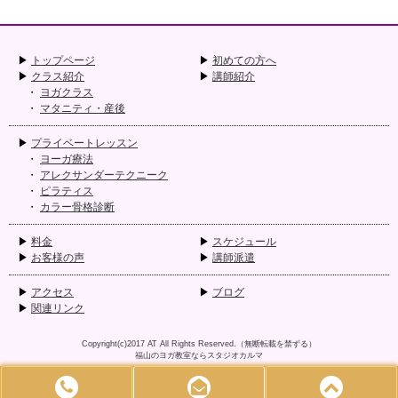
トップページ
初めての方へ
クラス紹介
講師紹介
ヨガクラス
マタニティ・産後
プライベートレッスン
ヨーガ療法
アレクサンダーテクニーク
ピラティス
カラー骨格診断
料金
スケジュール
お客様の声
講師派遣
アクセス
ブログ
関連リンク
Copyright(c)2017
AT
All Rights Reserved.（無断転載を禁ずる）
福山のヨガ教室ならスタジオカルマ