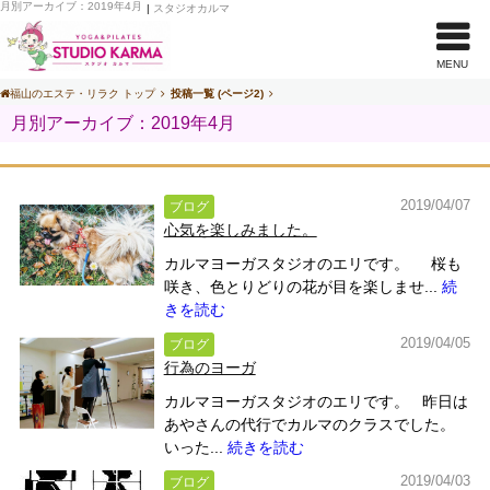
月別アーカイブ：2019年4月
|
スタジオカルマ
MENU
福山のエステ・リラク トップ
投稿一覧 (ページ2)
月別アーカイブ：2019年4月
2019/04/07
ブログ
心気を楽しみました。
カルマヨーガスタジオのエリです。 桜も
咲き、色とりどりの花が目を楽しませ...
続
きを読む
2019/04/05
ブログ
行為のヨーガ
カルマヨーガスタジオのエリです。 昨日は
あやさんの代行でカルマのクラスでした。
いった...
続きを読む
2019/04/03
ブログ