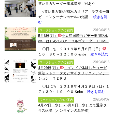
笑いヨガリーダー養成講座 冠あや
○笑いヨガ創始者Dr.カタリア ラフターヨ
ガ インターナショナルの公認 ...
続きを読
む
2019/04/18
ワークショップのご案内
5月6日(月）
小豆島国際ヨガデー出演記念
ws はじめてのアーユルヴェーダ ＴOMIE
〇日にち : ２０１９年５月６日（日）
１０：３０～１２：００ &nbs...
続きを読む
2019/04/16
ワークショップのご案内
4月29日(月）
～インドで体験したヨーガ
療法～トラータカとサイクリックメディテー
ション ＴＥＲＵ
〇日にち : ２０１９年４月２９日（日）１
７：３０～１９：００ &nbs...
続きを読む
2020/04/07
ワークショップのご案内
4月22日（水）～5月６日（水）まで通常ク
ラス休講（オンラインのみ開催）