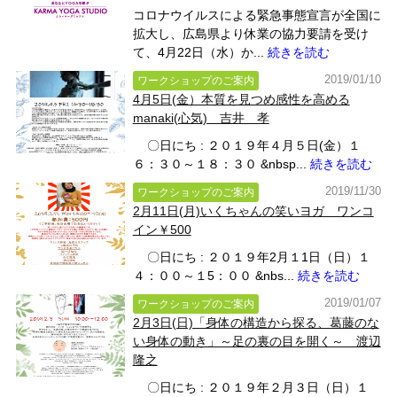
コロナウイルスによる緊急事態宣言が全国に
拡大し、広島県より休業の協力要請を受け
て、4月22日（水）か...
続きを読む
2019/01/10
ワークショップのご案内
4月5日(金）本質を見つめ感性を高める
manaki(心気) 吉井 孝
〇日にち : ２０１９年４月５日(金）１
６：３０～１８：３０ &nbsp...
続きを読む
2019/11/30
ワークショップのご案内
2月11日(月)いくちゃんの笑いヨガ ワンコ
イン￥500
〇日にち : ２０１９年2月１1日（日）１
４：００～１5：００ &nbs...
続きを読む
2019/01/07
ワークショップのご案内
2月3日(日)「身体の構造から探る、葛藤のな
い身体の動き」～足の裏の目を開く～ 渡辺
隆之
〇日にち : ２０１９年２月３日（日）１