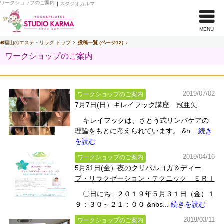
ワークショップのご案内
|
スタジオカルマ
MENU
福山のエステ・リラク トップ
投稿一覧 (ページ12)
ワークショップのご案内
2019/07/02
ワークショップのご案内
7月7日(日）キレイフック講座 冠亜矢
キレイフックは、さとう式リンパケアの
理論をもとに考えられています。 &n...
続き
を読む
2019/04/16
ワークショップのご案内
5月31日(金）夜のクリパルヨガ＆ディー
プ・リラクゼーション・テクニック ＥＲＩ
〇日にち : ２０１９年５月３１日（金）１
９：３０～２１：００ &nbs...
続きを読む
2019/03/11
ワークショップのご案内