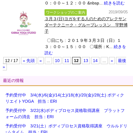
０：００～１２：００ &nbsp...
続きを読む
2019/09/05
ワークショップのご案内
３月３(日)ヨガをする人のためのアレクサン
ダーテクニーク・グループレッスン 宇野博
子
〇日にち : ２０１９年３月３日（日）１
３：００～１５：００ 〇場所：K...
続きを
読む
12 / 17
« 先頭
«
...
10
11
12
13
14
...
»
最後
»
最近の情報
予約受付中 3/4(水)/6(金)/14(土)/18(水)/20(金)/28(土) ボディク
リエイトYOGA 担当：ERI
予約受付中 3/22(水)ボディプロセス資格取得講座 プラットフ
ォームの消去 担当：ERI
予約受付中 3/21(土）ボディプロセス資格取得講座 ウルルドリ
ｰムタイム 担当：ERI